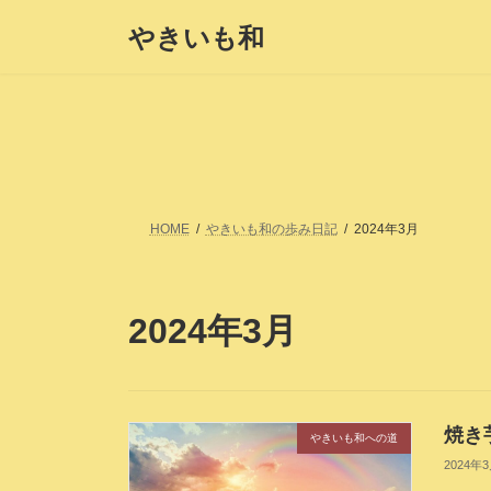
コ
ナ
やきいも和
ン
ビ
テ
ゲ
ン
ー
ツ
シ
へ
ョ
ス
ン
キ
に
ッ
移
プ
動
HOME
やきいも和の歩み日記
2024年3月
2024年3月
焼き
やきいも和への道
2024年