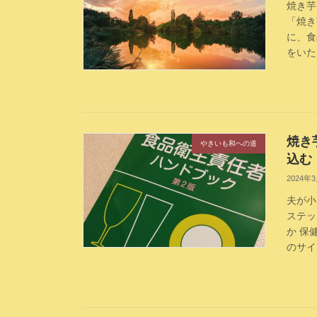
焼き芋
「焼き
に、食
をいた
焼き
やきいも和への道
込む
2024年
夫が小
ステッ
か 保
のサイ