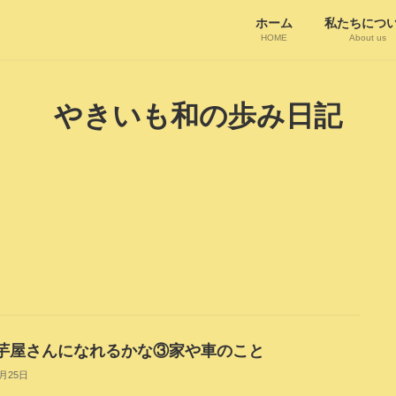
ホーム
私たちにつ
HOME
About us
やきいも和の歩み日記
芋屋さんになれるかな③家や車のこと
3月25日