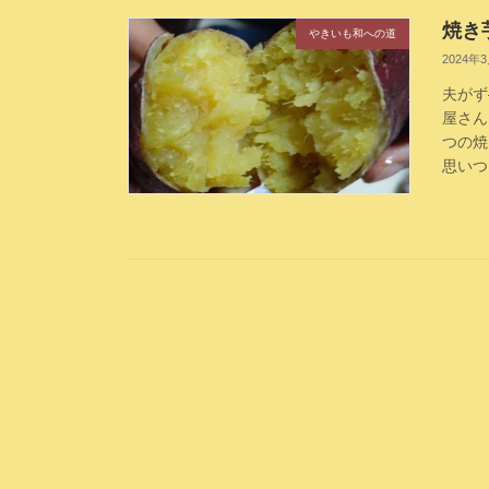
焼き
やきいも和への道
2024年
夫がず
屋さん
つの焼
思いつ