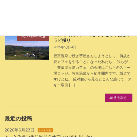
は天然ガスのガスコンロ。 使う時はチャッカマ
ン必 […]
続きを読む
豊富町で夏カフェできるかな②準備とワ
やきいも和への道
ラビ採り
2025年5月24日
豊富温泉で焼き芋屋さんしようとして、何故か
夏カフェをやることになった私たち。 我らが
「豊富温泉夏カフェ」の会場はこちらのスキー
場ロッジ。豊富温泉から徒歩圏内です。坂道で
すけどね。 反対側から見るとこんな感じで、ス
キー場側 […]
続きを読む
最近の投稿
2026年6月23日
イベント
とよとみランチに出品させていただきました♪